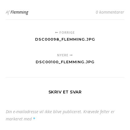
Af
Flemming
0 kommentarer
FORRIGE
DSC00098_FLEMMING.JPG
NYERE
DSC00100_FLEMMING.JPG
SKRIV ET SVAR
Din e-mailadresse vil ikke blive publiceret.
Krævede felter er
markeret med
*