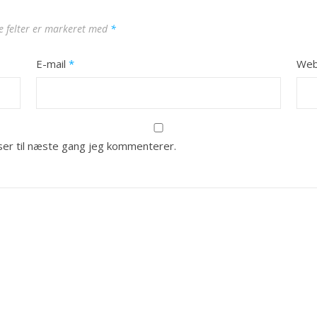
 felter er markeret med
*
E-mail
*
Web
er til næste gang jeg kommenterer.