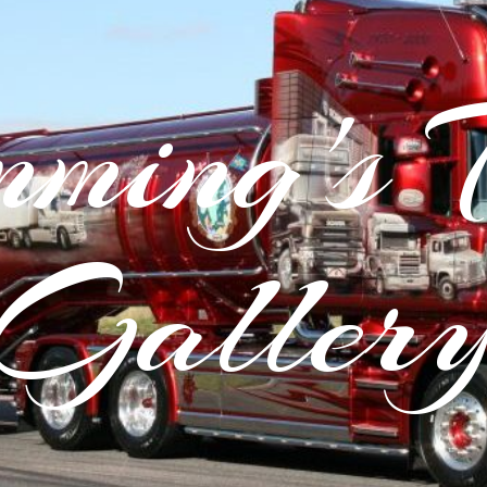
ming's 
Galler