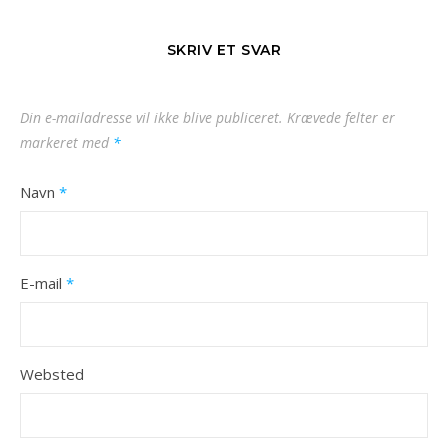
SKRIV ET SVAR
Din e-mailadresse vil ikke blive publiceret.
Krævede felter er
markeret med
*
Navn
*
E-mail
*
Websted