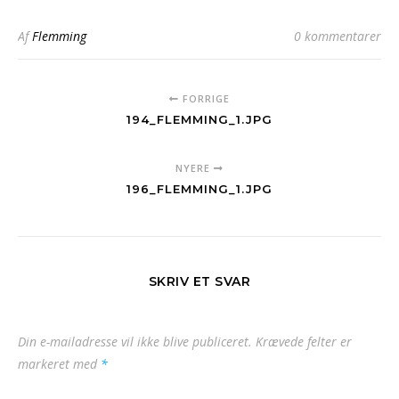
Af
Flemming
0 kommentarer
FORRIGE
194_FLEMMING_1.JPG
NYERE
196_FLEMMING_1.JPG
SKRIV ET SVAR
Din e-mailadresse vil ikke blive publiceret.
Krævede felter er
markeret med
*