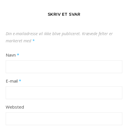
SKRIV ET SVAR
Din e-mailadresse vil ikke blive publiceret.
Krævede felter er
markeret med
*
Navn
*
E-mail
*
Websted