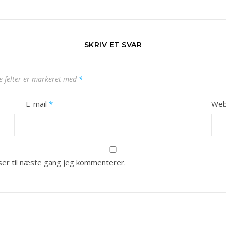
SKRIV ET SVAR
 felter er markeret med
*
E-mail
*
Web
er til næste gang jeg kommenterer.