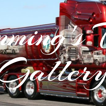
ming's 
Galler