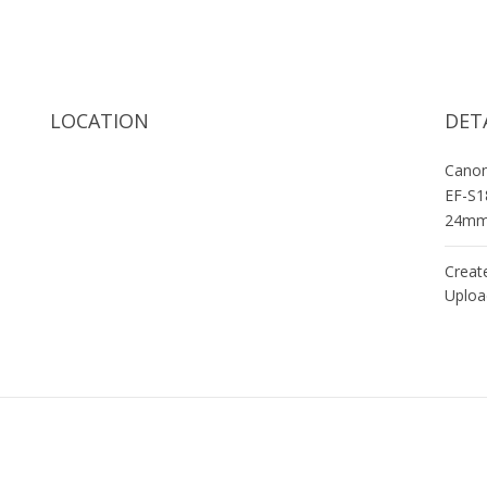
LOCATION
DET
Cano
EF-S1
24m
Creat
Uploa