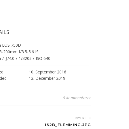
AILS
n EOS 750D
8-200mm f/3.5-5.6 IS
m
/
ƒ/4.0
/
1/320s
/
ISO 640
ed
10. September 2016
ded
12. December 2019
0 kommentarer
NYERE
162B_FLEMMING.JPG