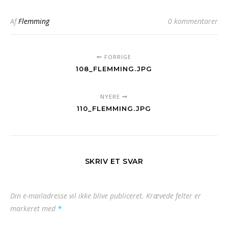
Af
Flemming
0 kommentarer
FORRIGE
108_FLEMMING.JPG
NYERE
110_FLEMMING.JPG
SKRIV ET SVAR
Din e-mailadresse vil ikke blive publiceret.
Krævede felter er
markeret med
*