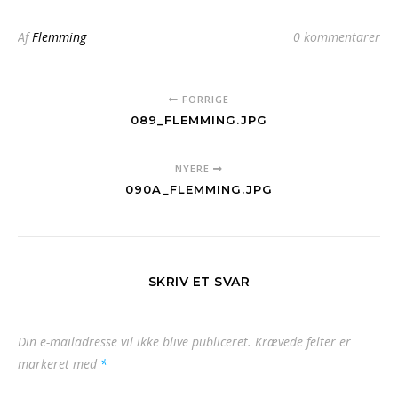
Af
Flemming
0 kommentarer
FORRIGE
089_FLEMMING.JPG
NYERE
090A_FLEMMING.JPG
SKRIV ET SVAR
Din e-mailadresse vil ikke blive publiceret.
Krævede felter er
markeret med
*