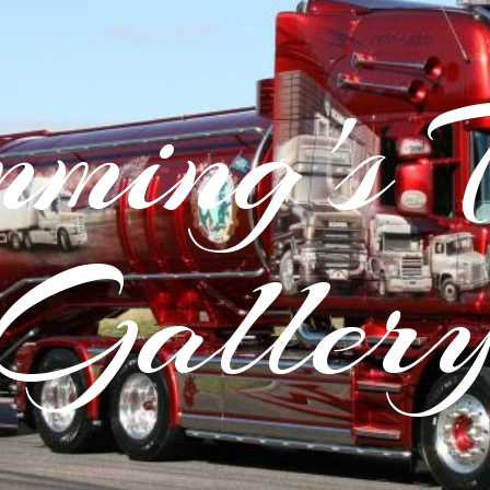
ming's 
Galler