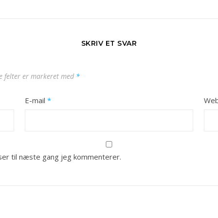
SKRIV ET SVAR
 felter er markeret med
*
E-mail
*
Web
er til næste gang jeg kommenterer.