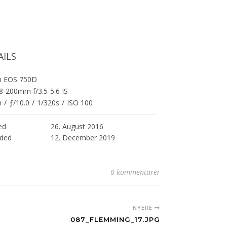
AILS
n EOS 750D
8-200mm f/3.5-5.6 IS
m
/
ƒ/10.0
/
1/320s
/
ISO 100
ed
26. August 2016
ded
12. December 2019
0 kommentarer
NYERE
087_FLEMMING_17.JPG