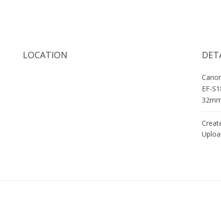
LOCATION
DET
Cano
EF-S1
32m
Creat
Uploa