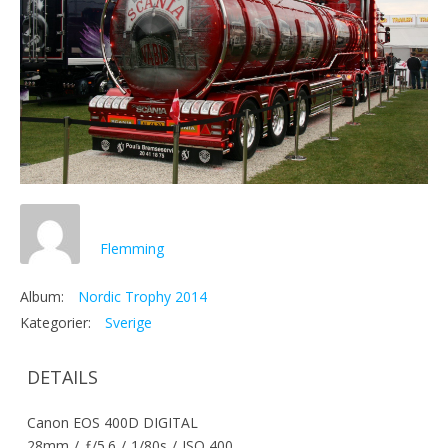
Flemming
Album:
Nordic Trophy 2014
Kategorier:
Sverige
DETAILS
Canon EOS 400D DIGITAL
28mm
/
ƒ/5.6
/
1/80s
/
ISO 400