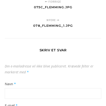
FORRIGE
075C_FLEMMING.JPG
NYERE
078_FLEMMING_1.JPG
SKRIV ET SVAR
Din e-mailadresse vil ikke blive publiceret.
Krævede felter er
markeret med
*
Navn
*
E-mail
*