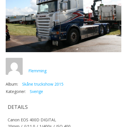
Flemming
Album:
Skåne truckshow 2015
Kategorier:
Sverige
DETAILS
Canon EOS 400D DIGITAL
20mm
/
ƒ/11.0
/
1/400s
/
ISO 400