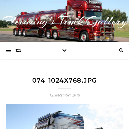
Flemming's Truck Gallery
074_1024X768.JPG
12. december 2019