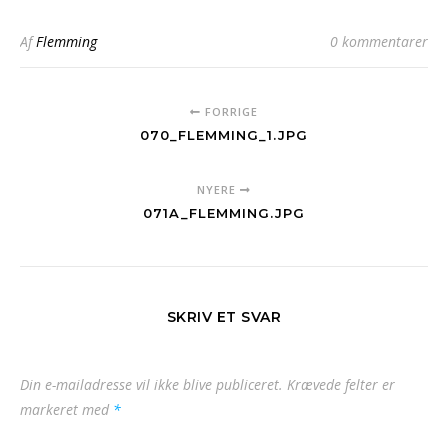
Af
Flemming
0 kommentarer
FORRIGE
070_FLEMMING_1.JPG
NYERE
071A_FLEMMING.JPG
SKRIV ET SVAR
Din e-mailadresse vil ikke blive publiceret.
Krævede felter er
markeret med
*