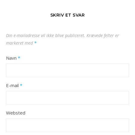
SKRIV ET SVAR
Din e-mailadresse vil ikke blive publiceret.
Krævede felter er
markeret med
*
Navn
*
E-mail
*
Websted