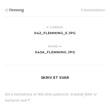
Af
Flemming
0 kommentarer
FORRIGE
042_FLEMMING_5.JPG
NYERE
043A_FLEMMING.JPG
SKRIV ET SVAR
Din e-mailadresse vil ikke blive publiceret.
Krævede felter er
markeret med
*