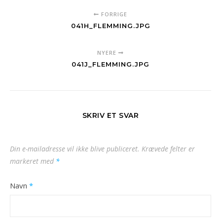
FORRIGE
041H_FLEMMING.JPG
NYERE
041J_FLEMMING.JPG
SKRIV ET SVAR
Din e-mailadresse vil ikke blive publiceret.
Krævede felter er
markeret med
*
Navn
*