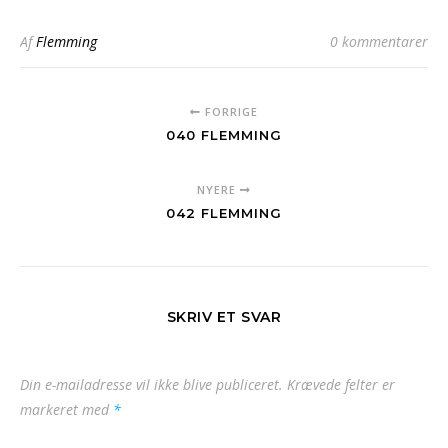
Af
Flemming
0 kommentarer
FORRIGE
040 FLEMMING
NYERE
042 FLEMMING
SKRIV ET SVAR
Din e-mailadresse vil ikke blive publiceret.
Krævede felter er
markeret med
*