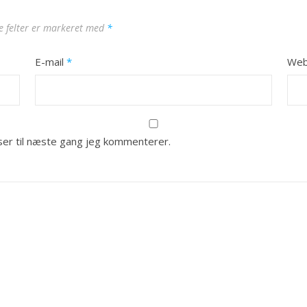
 felter er markeret med
*
E-mail
*
Web
er til næste gang jeg kommenterer.