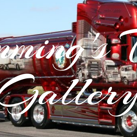
ming's 
Galler