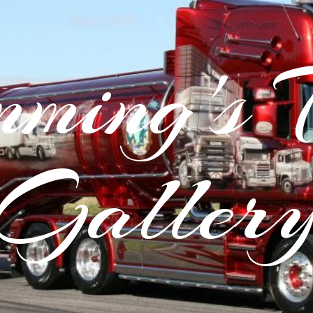
ming's 
Galler