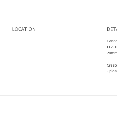
LOCATION
DET
Cano
EF-S1
28m
Creat
Uploa