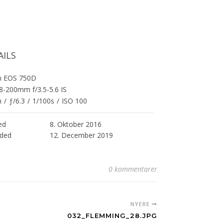
AILS
n EOS 750D
8-200mm f/3.5-5.6 IS
m
/
ƒ/6.3
/
1/100s
/
ISO 100
ed
8. Oktober 2016
ded
12. December 2019
0 kommentarer
NYERE
032_FLEMMING_28.JPG