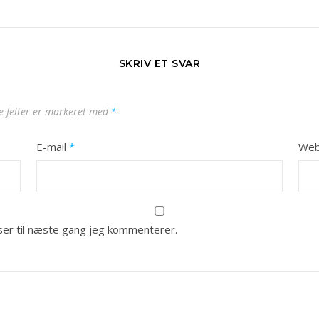
SKRIV ET SVAR
 felter er markeret med
*
E-mail
*
Web
er til næste gang jeg kommenterer.