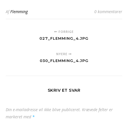
Af
Flemming
0 kommentarer
FORRIGE
027_FLEMMING_4.JPG
NYERE
030_FLEMMING_4.JPG
SKRIV ET SVAR
Din e-mailadresse vil ikke blive publiceret.
Krævede felter er
markeret med
*