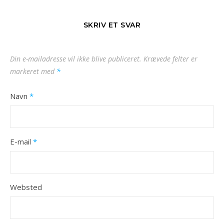
SKRIV ET SVAR
Din e-mailadresse vil ikke blive publiceret.
Krævede felter er
markeret med
*
Navn
*
E-mail
*
Websted