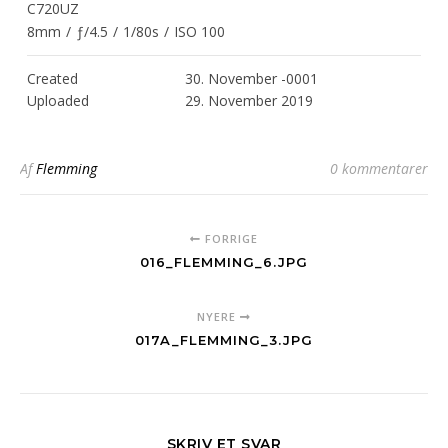
C720UZ
8mm
/
ƒ/4.5
/
1/80s
/
ISO 100
Created
30. November -0001
Uploaded
29. November 2019
Af
Flemming
0 kommentarer
FORRIGE
016_FLEMMING_6.JPG
NYERE
017A_FLEMMING_3.JPG
SKRIV ET SVAR