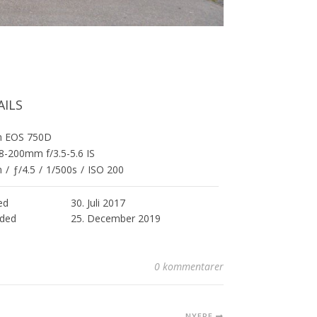
AILS
n EOS 750D
8-200mm f/3.5-5.6 IS
m
/
ƒ/4.5
/
1/500s
/
ISO 200
ed
30. Juli 2017
ded
25. December 2019
0 kommentarer
NYERE