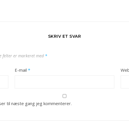
SKRIV ET SVAR
 felter er markeret med
*
E-mail
*
Web
er til næste gang jeg kommenterer.