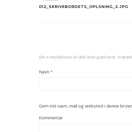
012_SKRIVEBORDETS_OPLSNING_2.JPG
Din e-mailadresse vil ikke blive publiceret.
Krævede
Navn
*
Gem mit navn, mail og websted i denne brows
Kommentar