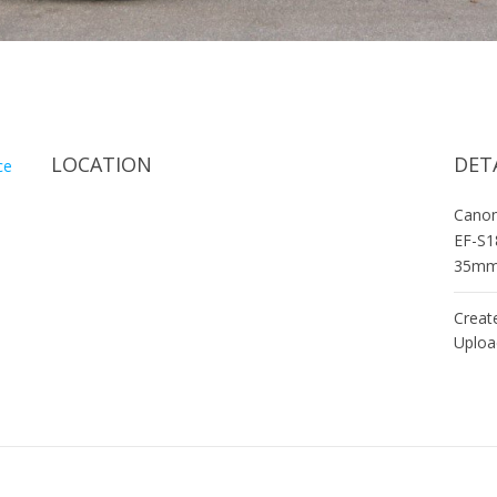
LOCATION
DET
ce
Cano
EF-S1
35m
Creat
Uploa