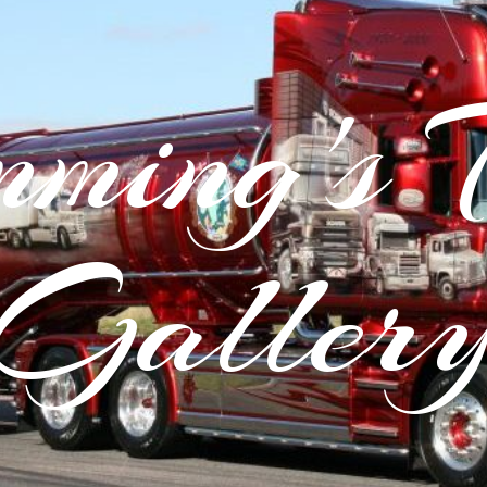
ming's 
Galler