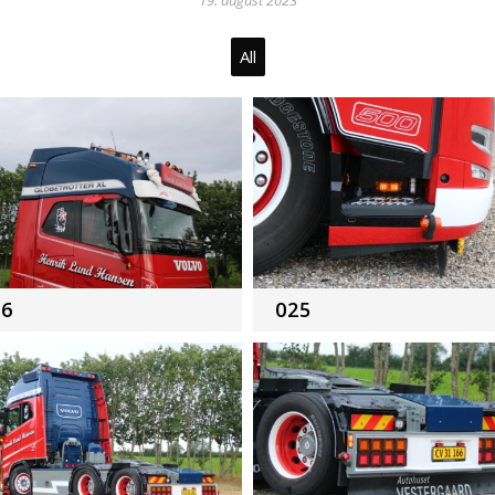
19. august 2023
All
26
025