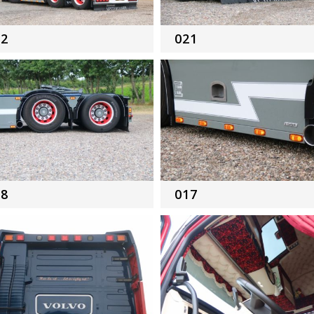
22
021
18
017