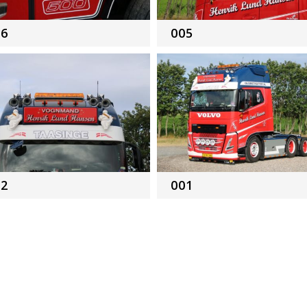
06
005
02
001