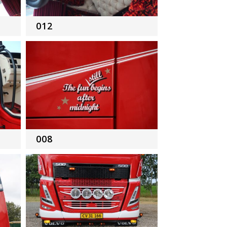
012
008