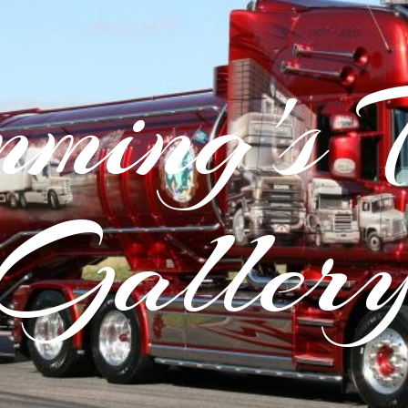
ming's 
Galler