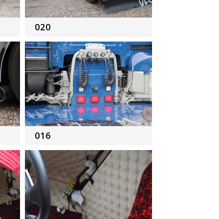
020
016