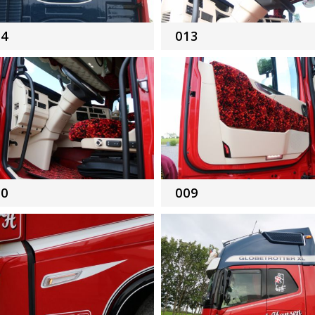
14
013
10
009