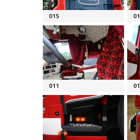
015
0
011
0