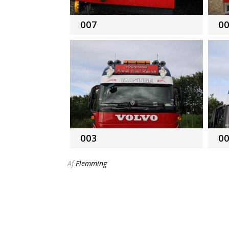
007
0
003
0
Af
Flemming